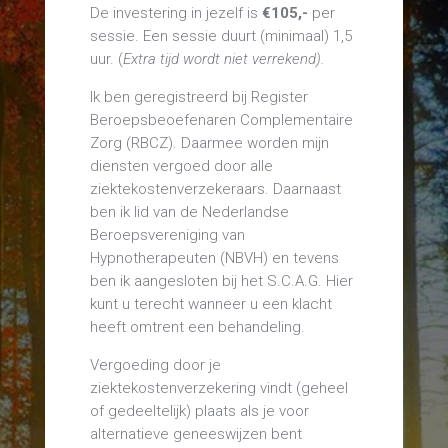
De investering in jezelf is
€105,-
per
sessie. Een sessie duurt (minimaal) 1,5
uur.
(
Extra tijd wordt niet verrekend).
Ik ben geregistreerd bij Register
Beroepsbeoefenaren Complementaire
Zorg (RBCZ). Daarmee worden mijn
diensten vergoed door alle
ziektekostenverzekeraars. Daarnaast
ben ik lid van de Nederlandse
Beroepsvereniging van
Hypnotherapeuten (NBVH) en tevens
ben ik aangesloten bij het S.C.A.G. Hier
kunt u terecht wanneer u een klacht
heeft omtrent een behandeling.
Vergoeding door je
ziektekostenverzekering vindt (geheel
of gedeeltelijk) plaats als je voor
alternatieve geneeswijzen bent