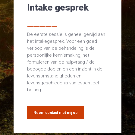
Intake gesprek
_____
De eerste sessie is geheel gewijd aan
het intakegesprek. Voor een goed
verloop van de behandeling is de
persoonlijke kennismaking, het
formuleren van de hulpvraag / de
beoogde doelen en een inzicht in de
levensomstandigheden en
levensgeschiedenis van essentieel
belang.
Neem contact met mij op