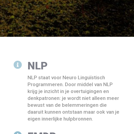
NLP

NLP staat voor Neuro Linguïstisch
Programmeren. Door middel van NLP
krijg je inzicht in je overtuigingen en
denkpatronen: je wordt niet alleen meer
bewust van de belemmeringen die
daaruit kunnen ontstaan maar ook van je
eigen innerlijke hulpbronnen.