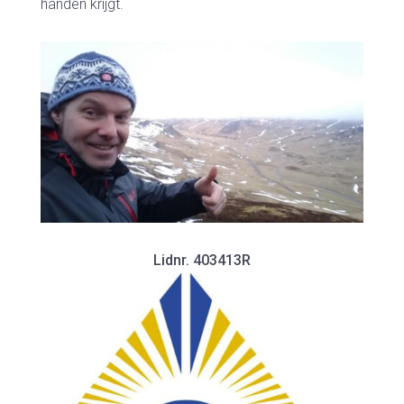
handen krijgt.
Lidnr. 403413R