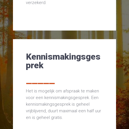
verzekerd.
Kennismakingsges
prek
_____
Het is mogelijk om afspraak te maken
voor een kennismakingsgesprek. Een
kennismakingsgesprek is geheel
vrijblijvend, duurt maximaal een half uur
en is geheel gratis.