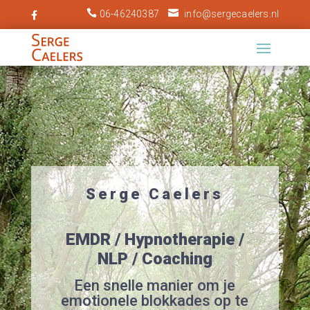


06-46240387
info@sergecaelers.nl

Serge Caelers
EMDR / Hypnotherapie /
NLP / Coaching
Een snelle manier om je
emotionele blokkades op te