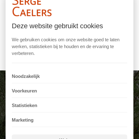
Als ik blijf doen, Zoals ik altijd heb gedaan
Blijft mij overkomen, Wat mij altijd overkomt
Maar als ik mijn ogen sluit, En goed kijk naar binnen
Deze website gebruikt cookies
Dan kom ik deze cirkel uit, En kan ik weer opnieuw
beginnen
We gebruiken cookies om onze website goed te laten
werken, statistieken bij te houden en de ervaring te
verbeteren.
Noodzakelijk
Voorkeuren
Statistieken
VOEL JE VRIJ OM GELUKKIG TE KUNNEN
ZIJN
Marketing
Klaar om de