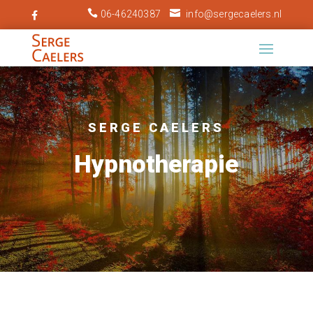


06-46240387
info@sergecaelers.nl

SERGE CAELERS
Hypnotherapie