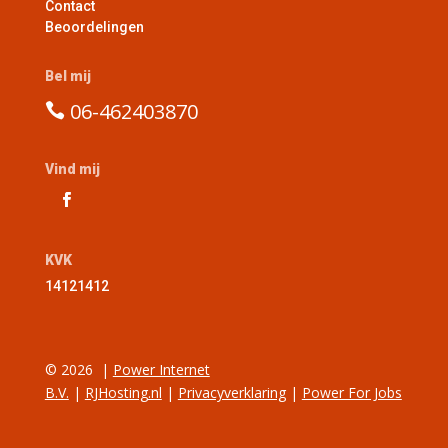
Contact
Beoordelingen
Bel mij
06-46240387
0

Vind mij
KVK
14121412
© 2026
|
Power Internet
B.V.
|
RJHosting.nl
|
Privacyverklaring
|
Power For Jobs