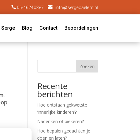


06-46240387
info@sergecaelers.nl
 Serge
Blog
Contact
Beoordelingen
Zoeken
Recente
berichten
m.
oop
Hoe ontstaan gekwetste
‘innerlijke kinderen’?
Nadenken of piekeren?
Hoe bepalen gedachten je
doen en laten?