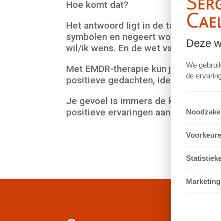
Hoe komt dat?
Het antwoord ligt in de taal van je
symbolen en negeert woorden als niet
Deze we
wil/ik wens. En de wet van de aantre
We gebruik
Met EMDR-therapie kun je angsten in 
de ervaring
positieve gedachten, ideeën en over
Je gevoel is immers de klankkast va
positieve ervaringen aan.
Noodzakel
Voorkeur
Statistiek
Marketing