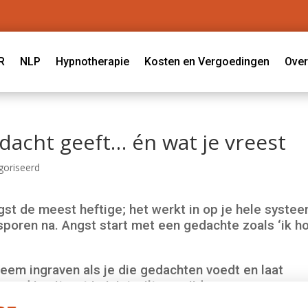
R
NLP
Hypnotherapie
Kosten en Vergoedingen
Over
ndacht geeft… én wat je vreest
goriseerd
gst de meest heftige; het werkt in op je hele systee
poren na. Angst start met een gedachte zoals ‘ik h
teem ingraven als je die gedachten voedt en laat
zend je uit wat je juist wilt vermijden.