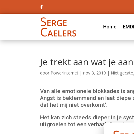

Home
EMD
Je trekt aan wat je aa
door
PowerInternet
|
nov 3, 2019
|
Niet gecate
Van alle emotionele blokkades is an
Angst is beklemmend en laat diepe s
dat het mij niet overkomt’.
Het kan zich steeds dieper in je sys
uitgroeien tot een verhaal. Daardoor 