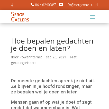


06-46240387
info@sergecaelers.nl

Hoe bepalen gedachten
je doen en laten?
door
PowerInternet
|
sep 20, 2021
|
Niet
gecategoriseerd
De meeste gedachten spreek je niet uit.
Ze blijven in je hoofd rondzingen, maar
ze bepalen wel je doen en laten.
Mensen gaan af op wat je doet of zegt
omdat dat waarneembaar is. Wat