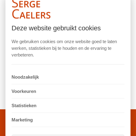
Recente berichten
Hoe ontstaan gekwetste ‘innerlijke kinderen’?
Deze website gebruikt cookies
Nadenken of piekeren?
We gebruiken cookies om onze website goed te laten
Hoe bepalen gedachten je doen en laten?
werken, statistieken bij te houden en de ervaring te
Je angsten de baas?
verbeteren.
Welke taal kies jij?
Recente reacties
Noodzakelijk
Geen reacties om weer te geven.
Voorkeuren
Statistieken
Marketing