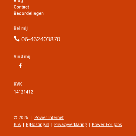
Blog
Contact
Beoordelingen
Bel mij
06-46240387
0

Vind mij
KVK
14121412
© 2026
|
Power Internet
B.V.
|
RJHosting.nl
|
Privacyverklaring
|
Power For Jobs